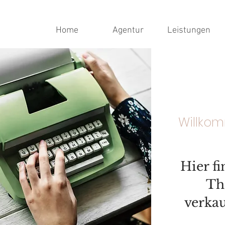
Home
Agentur
Leistungen
Willko
Hier f
Th
verkau