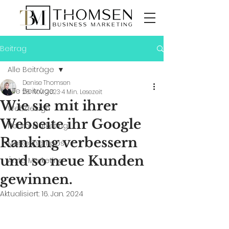
Beitrag
Alle Beiträge
Denise Thomsen
Alle Beiträge
28. Nov. 2023
4 Min. Lesezeit
Wie sie mit ihrer
Webdesign
Webseite ihr Google
Neuro-Marketing
Ranking verbessern
Marketing Tipps
und so neue Kunden
Ärzte Marketing
gewinnen.
Aktualisiert:
16. Jan. 2024