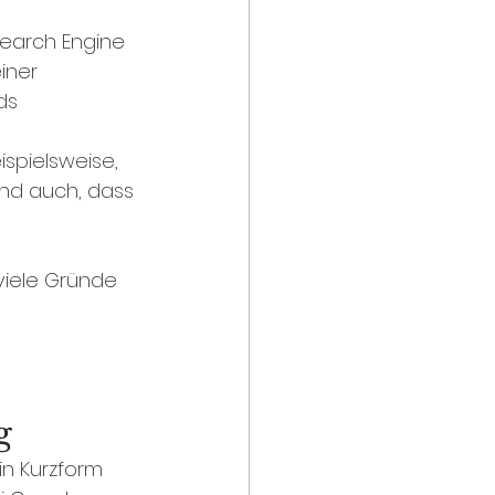
Search Engine 
iner 
ds 
ispielsweise, 
und auch, dass 
 viele Gründe 
g
in Kurzform 