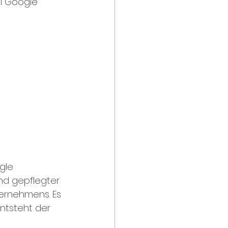
ei Google 
gle 
nd gepflegter 
rnehmens. Es 
ntsteht der 