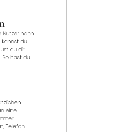
n 
e Nutzer nach 
 kannst du 
st du dir 
 So hast du 
tzlichen 
an eine 
 immer 
, Telefon, 