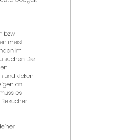
n bzw. 
en meist 
unden im 
u suchen. Die 
ren 
 und klicken 
igen an. 
a muss es 
 Besucher 
deiner 