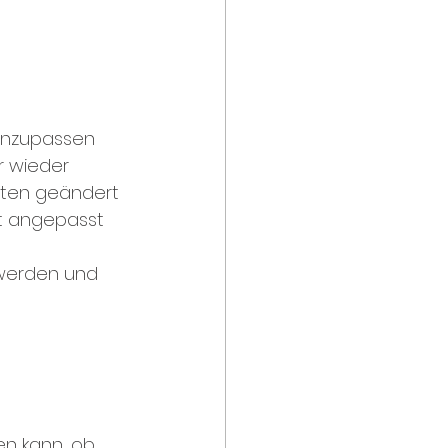
 anzupassen 
 wieder 
eiten geändert 
t angepasst 
hwerden und 
en kann, ob 