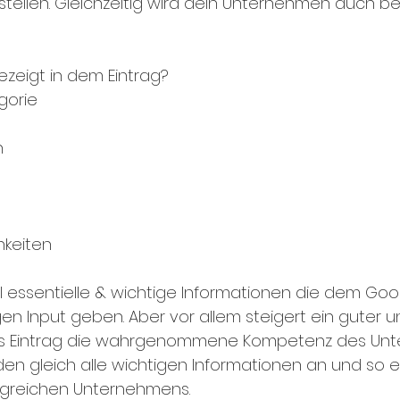
ustellen. Gleichzeitig wird dein Unternehmen auch b
ezeigt in dem Eintrag? 
egorie
n 
hkeiten 
 essentielle & wichtige Informationen die dem Goo
n Input geben. Aber vor allem steigert ein guter u
s Eintrag die wahrgenommene Kompetenz des Unte
n gleich alle wichtigen Informationen an und so e
olgreichen Unternehmens. 