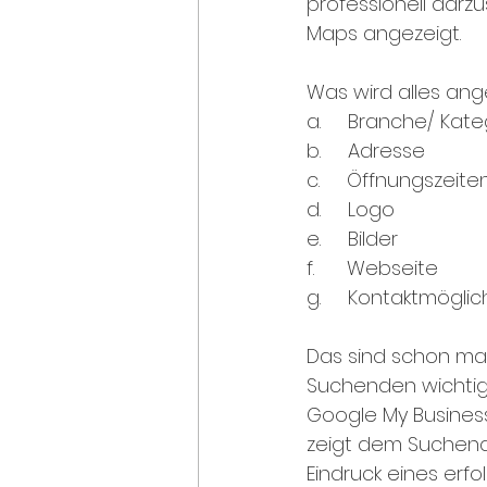
professionell darz
Maps angezeigt. 
Was wird alles ang
a.     Branche/ Kat
b.     Adresse
c.     Öffnungszeite
d.     Logo 
e.     Bilder 
f.      Webseite 
g.     Kontaktmöglic
Das sind schon mal
Suchenden wichtige
Google My Busines
zeigt dem Suchende
Eindruck eines erf