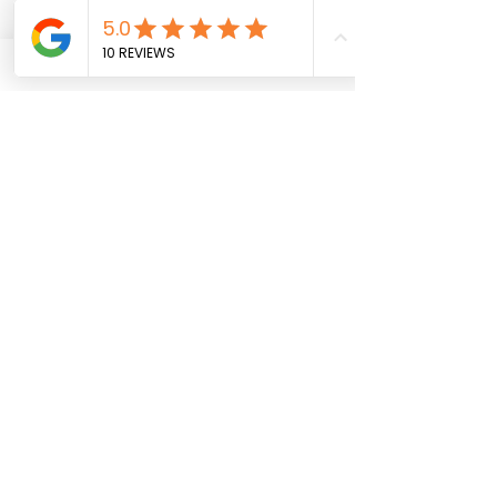
Marktes werden verteilt
 und alle die 
noch vergleichbar sind, werden in 
Zukunft Probleme bekommen.
Machen Sie es besser und
 buchen 
Sie jetzt  einfach Ihren 
kostenlosen 
Beratungstermin.
Hier analysieren wir ihren aktuellen 
Online Marketing Status und 
erörtern wie sie durch die 
strategische Optimierung ihrer 
Webseite, sich von der Konkurrenz 
absetzen und somit Ihre 
Kundenanfragen steigern.