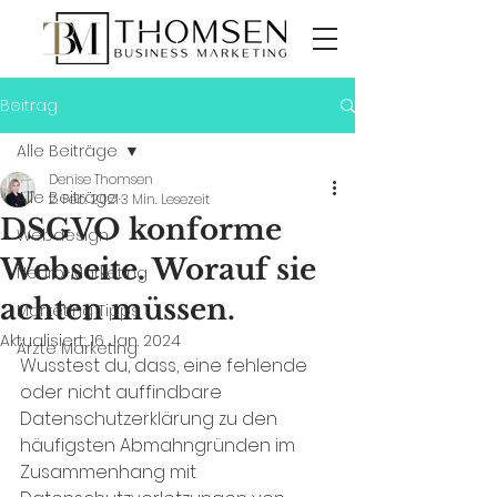
Beitrag
Alle Beiträge
Denise Thomsen
Alle Beiträge
2. Feb. 2021
3 Min. Lesezeit
DSGVO konforme
Webdesign
Webseite. Worauf sie
Neuro-Marketing
achten müssen.
Marketing Tipps
Aktualisiert:
16. Jan. 2024
Ärzte Marketing
Wusstest du, dass, eine fehlende 
oder nicht auffindbare 
Datenschutzerklärung zu den 
häufigsten Abmahngründen im 
Zusammenhang mit 