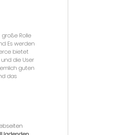
 große Rolle 
nd. Es werden 
rce bietet 
und die User 
iemlich guten 
nd das 
ll ladenden 