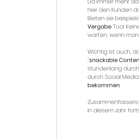
Da immer mehr das 
hier den Kunden d
Bieten sie beispiel
Vergabe
 Tool. Kei
warten, wenn man e
Wichtig ist auch, d
"
snackable Conten
stundenlang durch 
durch Social Media 
bekommen
. 
Zusammenfassend k
in diesem Jahr for