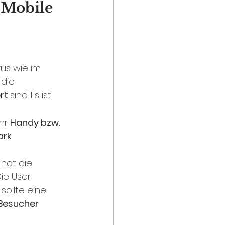
 Mobile 
kus wie im 
die 
rt 
sind. Es ist 
hr 
Handy bzw. 
ark 
hat die 
e User 
ollte eine 
Besucher 