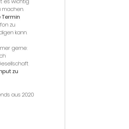
t es wichtig 
u machen. 
e Termin 
fon zu 
digen kann. 
immer gerne: 
ch 
esellschaft 
Input zu 
nds aus 2020 