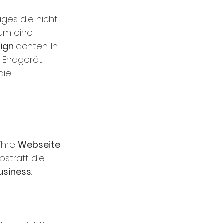
es die nicht 
Um eine 
ign 
achten. In 
 Endgerät 
die 
ihre 
Webseite 
bstraft die 
Business
. 