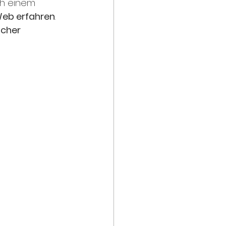
ch einem 
Web erfahren
. 
cher 