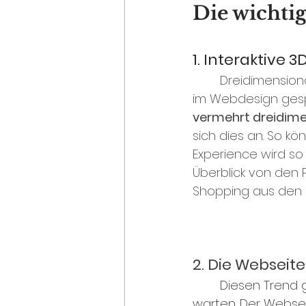
Die wichti
1. Interaktive 3
Dreidimensiona
im Webdesign gespi
vermehrt dreidime
sich dies an. So kö
Experience wird so
Überblick von den 
Shopping aus den 
2. Die Webseit
	Diesen Trend gibt es schon lange. Keiner will lange auf ladende Webseiten 
warten. Der Webseit