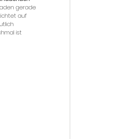
laden gerade 
ichtet auf 
tlich 
hmal ist 