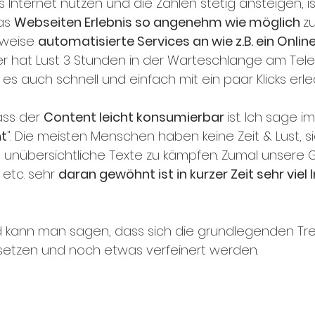
Internet nutzen und die Zahlen stetig ansteigen, is
as 
Webseiten Erlebnis so angenehm wie möglich 
z
sweise 
automatisierte Services an wie z.B. ein Onlin
ner hat Lust 3 Stunden in der Warteschlange am Tele
s auch schnell und einfach mit ein paar Klicks erle
ass der 
Content leicht konsumierbar 
ist. Ich sage 
t
". Die meisten Menschen haben keine Zeit & Lust, si
unübersichtliche Texte zu kämpfen. Zumal unsere G
etc. sehr 
daran gewöhnt ist in kurzer Zeit sehr viel 
ann man sagen, dass sich die grundlegenden Tre
tsetzen und noch etwas verfeinert werden. 