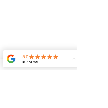
Denise Thomsen, Diplom Ökonomin
Sie wollen noch mehr Informationen 
zum Thema
 strategisches Online 
Marketing 
und insbesondere 
Webdesign
 bekommen? 
Dann schreiben sie mir direkt per 