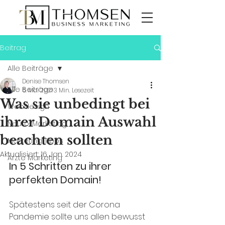
Beitrag
Alle Beiträge
Denise Thomsen
Alle Beiträge
6. Mai 2021
3 Min. Lesezeit
Was sie unbedingt bei
Webdesign
ihrer Domain Auswahl
Neuro-Marketing
beachten sollten
Marketing Tipps
Aktualisiert:
16. Jan. 2024
Ärzte Marketing
In 5 Schritten zu ihrer 
perfekten Domain!
Spätestens seit der Corona 
Pandemie sollte uns allen bewusst 