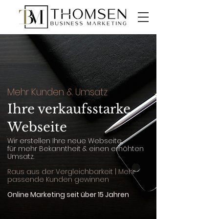
Mehr Kunden & Umsatz
Ihre verkaufsstarke
Webse
ite
Wir erstellen Ihre neue Webseite,
für mehr Bekanntheit & einen erhöhten
Umsatz.
Raus aus der Vergleichbarkeit | Mehr
passende Kunden gewinnen
Online
Marketing seit über 15 Jahren