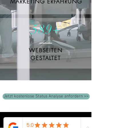
MARKETING ERFAHRUNG
589+
WEBSEITEN
GESTALTET
Jetzt kostenlose Status Analyse anfordern >>
Unsere Webdesign