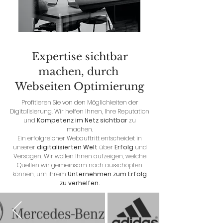
Expertise sichtbar
machen, durch
Webseiten Optimierung
Profitieren Sie von den Möglichkeiten der
Digitalisierung. Wir helfen Ihnen, Ihre Reputation
und
Kompetenz im Netz sichtbar
zu
machen.
Ein erfolgreicher Webauftritt entscheidet in
unserer
digitalisierten Welt
über
Erfolg
und
Versagen. Wir wollen Ihnen aufzeigen, welche
Quellen wir gemeinsam noch ausschöpfen
können, um ihrem
Unternehmen zum Erfolg
zu verhelfen.