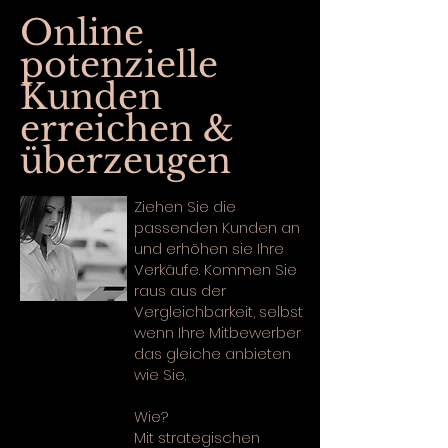
Online
potenzielle
Kunden
erreichen &
überzeugen
Ziehen Sie die
passenden Kunden an
und erhöhen sie Ihre
Verkäufe. Kommen Sie
raus aus der
Vergleichbarkeit, selbst
wenn Ihre Mitbewerber
das gleiche anbieten
wie Sie.
Wie?
Mit strategischen